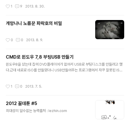
잘 되어 있었다. 그러다 LED TV가 보급되면서 PC로 보는
작성시간
1
9
2013. 8. 30.
영화같은 멀티미디어를 큰 TV화면에서 보고싶다는 욕구
가 생겼고 그로인해 DLNA같은 홈네트워크를 이용한 전송
기술이 개발되어 많은 사람들이 이용하고 있다. 버뜨.. TV
개망나니 노름꾼 파락호의 비밀
와 윈도우미디어플레이(이하 WMP)에서 제공하는 스트리
밍 방식에선 WMP가 재생하지 못하는 포멧의 영상은 재생
이 안되는 단점이 있었다. 하지만 올레 스마트플레이 앱을
작성시간
0
0
2013. 8. 9.
이용하면 PC에 있는 미디어를 포멧에 상관없이 TV나 스
마트기기모두에서 제한없이 재생이 가능하다. TV와 PC의
WMP로 구성한 방식에선 MKV..
CMD로 윈도우 7,8 부팅USB 만들기
글 내용
윈도우8을 샀는데 집에 DVD플레이어가 없어서 USB로 부팅디스크를 만들려고 했
다.근데 네로로 ISO를 만들었더니 USB만들어주는 프로그램에서 자꾸 잘못된 ISO
라며 팅구길레 마소홈페이지에서 검색을 하니 개발자 분이 CMD명령으로 만드는법
을 올려놓은걸 발견하고 땡겨왔다.몰래 땡겨와서 죄송합니다. ------------------
작성시간
1
0
2013. 7. 5.
--------------------------------------------------------------------
-Windows7 부팅 USB만드는 방법!!!SuperRookie 11 May 2009 12:05 PM
22 Windows7의 자잘한 버전 업을 계속하면서 매번 CD를 굽는 것이 참 낭비라는
2012 꼴데툰 #5
생각이 들었습니다. 그래서 언제인가 부터 USB 메모리를 이용해서 부팅..
글 내용
최대성의 알수없는 능력출처 : lezhin.com