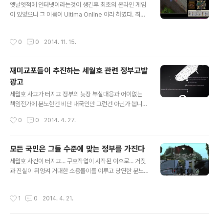
엣날엣적에 인터넷이라는것이 생긴후 최초의 온라인 게임
니... 그래서 새 범퍼를 알아봤는데 그 1년사이 범퍼기능에
이 있었으니 그 이름이 Ultima Online 이라 하였다. 최초
충실하면서 디자인도 까리한 케이스가 출시되었으니 그 이
의 온라인 게임이라지만 탄탄한 스토리와 엄청난 자유도를
름이 슈피겐 울트라하이브리드 테크! 여자 취향은 모르겠
가져 모든 온라인게임의 본보기가 된... 하지만 그 이후로
고 일단 딱 남자취향인듯사진에도 나오지만 6/6S 공용이
작성시간
0
0
2014. 11. 15.
어느게임도 이런 자유도를 보장하지못햇던 전후무후 한 게
다. 사진 찍기전에 케이스를 까버려서...일단 제품구성은 아
임 나도 군대가기전 잠깐 했었던 추억의 게임 ... 어쩌다가
주 간단하다. 껍데기와..
접은지 10년이 넘은 게임이 생각났는지 모르지만 아직도
재미교포들이 추진하는 세월호 관련 정부고발
서비스를 하는지 홈페이지에 접속해 보니 17주년기념 한
광고
달무료 이벤트중이네 혹시나 해서 클라이언트를 깔고 접속
글 내용
을 해보니...(10년전이나 지금이나 모든 인터넷의 아이디와
세월호 사고가 터지고 정부의 늦장 부실대응과 어이없는
비번은 늘 비슷하다) 계정이 살아있었다!!! 이 케릭은 내가
책임전가에 분노한건 비단 내국인만 그런건 아닌가 봅니
만든게 아닌데... 내가 접을때 계정을 아는 길드원에게 준
다. 웹서핑중 트위터발 뉴스를 퍼 왔습니다. 미국 교포들이
작성시간
0
0
2014. 4. 27.
기억이 있다.아마 그사..
뉴욕타임즈에 세월호 참사와 관련해서 한국정부를 고발하
는 광고를 싣자는 운동이 일파만파 커지고 있다. 광고를 싣
기 위해 모금 중인 가운데 오늘 LA 시위현장에서 그 광고
모든 국민은 그들 수준에 맞는 정부를 가진다
시안이 처음으로 공개됐다. 324 수학여행에 들떴던 아이
글 내용
세월호 사건이 터지고... 구호작업이 시작된 이후로... 거짓
들243 세월호에 수장된 아이들16세의 어린 희생자들12
과 진실이 뒤엉켜 거대한 소용돌이를 이루고 당연한 분노
일 동안의 기다림왜 1일째 구조작업을 하지 않았나?결국
를 터트리는 희생자 가족들에게 경찰이 투입되어 길을 막
구조된 사람은 0 명... 0 이란 숫자에서 가슴이 아파옵니다.
고 이 모든 과정을 보며 많은 시민들이 분노하고.... 많은 시
왜 우리는 이런 부끄러운 광고를 보아야 하는걸까요?왜 우
작성시간
1
0
2014. 4. 21.
민들이 정부를 욕하고 정치인들을 욕을 합니다. 우리나라
리나라는 발전하지 못하는걸까요? 이젠 우리스스로 낡은
가 겨우 이정도였단 말인가.... 하지만 ... 지금 정부를 욕하
시스템을 깨부수고 새로운 시스템을 만들어..