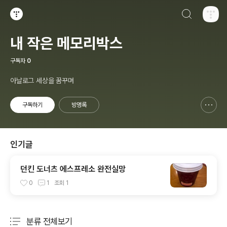
검색하기
티스토리
내 작은 메모리박스
구독자
0
아날로그 세상을 꿈꾸며
구독하기
방명록
신고하기 레이어
열기
인기글
던킨 도너츠 에스프레소 완전실망
0
1
조회
1
분류 전체보기