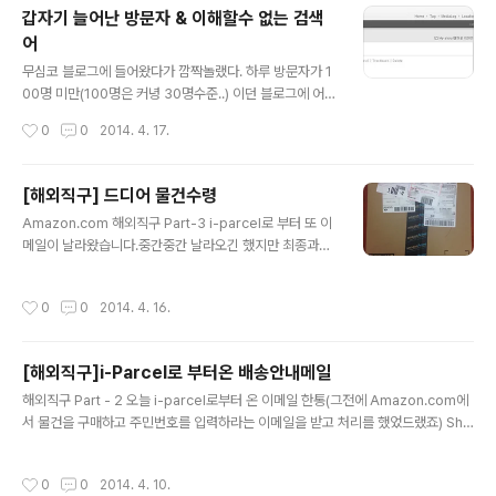
는 우리들 또한 그 책임에서 자유로울수 없습니다. 이 정부
갑자기 늘어난 방문자 & 이해할수 없는 검색
를 구성하고 있는 그들을 뽑아준건 바로 우리들입니다. 그
어
들이 일을 똑바로 하는지 안하는지 감시하지 않고 방관한
글 내용
건 바로 우리들입니다. ... 모든 국민은 그들 수준에 맞는 정
무심코 블로그에 들어왔다가 깜짝놀랬다. 하루 방문자가 1
부를 가진다 - 알렉시 드 토크빌 (Alexis de Tocquevill
00명 미만(100명은 커녕 30명수준..) 이던 블로그에 어제
e) - - 행동하지 않는 양심은 악의 편이다. - 고(故) 김..
498, 오늘 844명!!! 한적한 시골동네 구멍가게 같던 내 블
작성시간
0
0
2014. 4. 17.
로그에 왠일로 사람들이 이렇게 많이 왔단말인가.... 그래서
바로 유입경로 확인작업 무려 익사체 키워드가 10페이지
넘게 장식... 헐... 모냐 이건.. 아..... 몇년전에 한강고수부지
[해외직구] 드디어 물건수령
에서 자전거 타다가 익사사고 수습현장을 발견하고 글을
글 내용
Amazon.com 해외직구 Part-3 i-parcel로 부터 또 이
쓴적이 있었지.... 글을 쓴건 2010년.... 4년이 지났는데...
메일이 날라왔습니다.중간중간 날라오긴 했지만 최종과정
이 검색어로 자꾸 들어오시니 저도 잊을만 하면 다시 생각
이 적힌 메일이 중요하겠죠 Shipment Details: Trackin
나게 되고... 검색어를 지울까봅니다. 물론 지금 익사체로
g Number: (화물번호) Destination: Seoul KO (XXX-
검색하신분들은 어제 발생한 "세월호 침몰사고" 때문에 검
작성시간
0
0
2014. 4. 16.
XXX) KR Last Event: Your shipment is outside of
색하셨겠지만... 지금 이시간에도 세월호의 생..
our delivery area and has been handed over to
the local post. Further tracking may be available
[해외직구]i-Parcel로 부터온 배송안내메일
but delayed. Signed for by: Departed Additional
글 내용
Info: Last Event Date: Apr 15 2014 6:21PM Track
해외직구 Part - 2 오늘 i-parcel로부터 온 이메일 한통(그전에 Amazon.com에
ing Det..
서 물건을 구매하고 주민번호를 입력하라는 이메일을 받고 처리를 했었드랬죠) Shi
pment Details: Tracking Number: (송장번호) Destination: Seoul KO (우
편 KR Last Event: Received at i-Parcel Signed for by: Additional Info: L
작성시간
0
0
2014. 4. 10.
ast Event Date: Apr 9 2014 10:41AM Tracking Details: EventEvent Dat