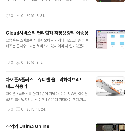
통해서 가입할수 있고 iPhone에선 설정 > 음악 > 애플뮤
레잉이나 온라인게임만 만들던 블리자드가 최초로 FPS게
직가입 을 선택하면 가입할수 있다. 애플뮤직 가입화면 이
임을 출시했는데 너무 친사용자 위주의 게임이라 출시하자
작성시간
0
0
2016. 7. 31.
용요금 화면가족이..
마자 PC방 점유율1위를 찍으며 대히트중 오버워치가 인기
를 끌자 SNS에서도 오버워치 관련 게시물이 넘쳐나고 있
는데 그중 대부분은 게임에서 최고의 플레이를 펼친 사람
Cloud서비스의 편리함과 저장용량의 이중성
을 보여주는 "최고의 플레이" 영상이다. 그런데 그 엄청난
글 내용
양의 게임영상을 어떻게 녹화를 했을까? 따로 녹화프로그
요즘같은 스마트폰 시대에 모바일 기기와 데스크탑을 연결
램을 구매해서 녹화를 한걸까? 아니다. 이미 당신의 컴퓨터
해주는 클라우드라는 서비스가 있다.이미 다 알고있겠지
에도, PC방에도 깔려있다. 바로 게임용 그레픽카드인 Gfo
만.. 그 종류도 많아서 iCloud, Google 드라이브, 원드라
rce 드라이버와 같이 설치되는 유틸리티인 Nvidia Expe
이브 부터 드랍박스등등...단순히 인터넷에 별도의 저장공
작성시간
0
0
2016. 3. 2.
rience 라는 프로그램이다. ..
간을 가진다는 의미를 넘어 동기화라는 강력한 도구로모바
일기기와 데스크탑PC를 하나로 묶어주는 제3의 하드드라
이브가 되었다. 몇해전 Apple의 광고에 처음 iCloud가
아이폰6플러스 - 슈피겐 울트라하이브리드
등장했을때 사람들은 그것이 어떤건지 잘 몰랐다.여기서
테크 착용기
한게 저기도 있고 거기도 있고... 응? ** 처음 iCloud가 등
글 내용
장했던 iPhone 4s의 광고 ** 애플의 아이폰과 아이패드,
아이폰 6플러스를 쓴지 1년이 지났다. 이미 시중엔 아이폰
맥북등 여러 라인업의 제품을 가진사람이라면 아마 즉시
6S가 출시됐지만... 난 아직 1년은 더 기다려야 한다.지난 1
이해했겠지만...전 얼마전 Google 드라이브가 나오고 PC
년동안 참 많은일이 있었지만... 폰 받은지 1달만에 전면 액
작성시간
0
0
2015. 11. 24.
용 클라이언트..
정을 깨먹고 수리비로 19만원?(보험처리)을 날린일이 가
장 큰 사건이었다. 그 뒤로 디자인은 건너뛰고 범퍼기능이
있는 무식한 케이스를 썼었지... 하지만 그 범퍼도 손에 기
추억의 Ultima Online
름칠을 한듯 잘 떨어트리는 주인에 의해 오래가지 못했으
글 내용