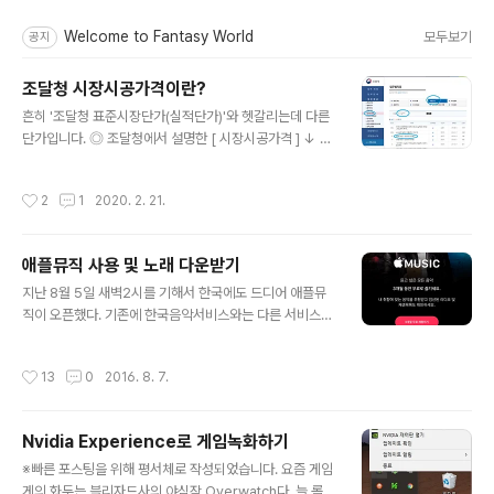
주요 글 목록
Welcome to Fantasy World
모두보기
공지
조달청 시장시공가격이란?
글 내용
흔히 '조달청 표준시장단가(실적단가)'와 헷갈리는데 다른
단가입니다. ◎ 조달청에서 설명한 [ 시장시공가격 ] ↓ 조
달청 「시장시공가격」활용 안내 ○ “시장시공가격”이란 시
설공사에 소요되는 단위당 공사비를 말하며, 재료비․노무
작성시간
2
1
2020. 2. 21.
비․기계경비를 합산한 가격으로서 해당공종을 직접수행 한
업체로부터 조사한 가격입니다. ○ 시장시공가격은 국토해
양부 발표 실적공사비와 유사하나 실적공사비에 포함되지
애플뮤직 사용 및 노래 다운받기
아니하여 불가피하게 보완적으로 조사하여 조달청 시설공
글 내용
사 조사금액 산정(원가계산)시 적용하는 가격으로서 각 발
지난 8월 5일 새벽2시를 기해서 한국에도 드디어 애플뮤
주기관에서 의무적으로 공사비 산정시 적용하여야 하는 가
직이 오픈했다. 기존에 한국음악서비스와는 다른 서비스를
격은 아닙니다. ○ 본 시장시공가격은 참고가격이므로 수
바라는 사람들은 아마 애플뮤직의 출시를 반겼을것이다.
량의 다과, 난이도, 수급상황 등에 따라 가격변동이 있을 수
아이폰 + 맥북을 쓰는 입장에서 기존에 쓰던 음악서비스들
작성시간
13
0
2016. 8. 7.
있으니 유의하시기 바랍니다. ○ 본 자료의 시장시..
은 아이폰에 직접적으로 연동이 안될뿐더러 맥북에선 MP
3를 다운조차 받을수 없어서 불편한점이 한두가지가 아니
었다. 애플뮤직은 처음사용할때 3개월간 무료로 이용할수
Nvidia Experience로 게임녹화하기
있다. 그 후엔 한달에 7.99$의 비용으로 이용할수 있는데
글 내용
다른나라의 9.99$에 비해서 20% 저렴한 가격이다.(7.99
※빠른 포스팅을 위해 평서체로 작성되었습니다. 요즘 게임
$ = 8900원 / 1$ = 1113원 ) PC나 맥에선 iTUNES를
게의 화두는 블리자드사의 야심작 Overwatch다. 늘 롤플