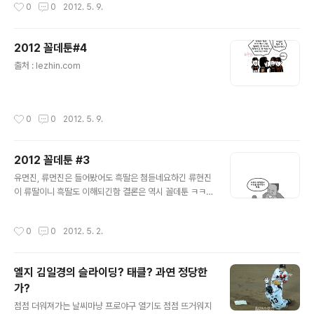
작성시간
0
0
2012. 5. 9.
2012 꼴데툰#4
글 내용
출처 : lezhin.com
작성시간
0
0
2012. 5. 9.
2012 꼴데툰 #3
글 내용
유먼진, 류먼진은 들어봤어도 흑딸은 첨듣네요하긴 류현진
이 류딸이니 흑딸도 이해되긴함 결론은 역시 꼴데툰 ㅋㅋ
ㅋㅋㅋ 출처 : lezhin.com
작성시간
0
0
2012. 5. 2.
엘지 김일경의 슬라이딩? 태클? 과연 정당한
가?
글 내용
점점 더워져가는 날씨마냥 프로야구 열기도 점점 뜨거워지