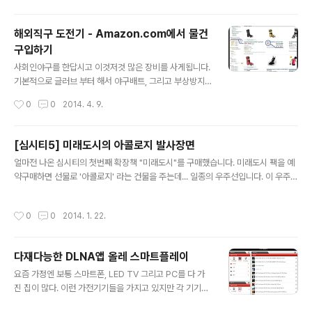
e Event LocationReceived at i-Parcel Apr 9 2014 10:41AMEdison NJ
US Package details received electr..
해외직구 도전기 - Amazon.com에서 물건
구입하기
글 내용
사회인야구를 한답시고 이것저것 많은 장비를 사게됩니다.
기본적으로 글러브 부터 해서 야구배트, 그리고 부상방지
를 위한 보호대까지..여러 장비중에서 보호장비를 가장 늦
작성시간
0
0
2014. 4. 9.
게 갖추게 되었는데 시합을 하다보면 사고들이 많이 발생
합니다. 가장 흔한게 투수가 던진 공에 맞는 일인데 살이 별
로없는 팔에 맞으면 크게 다치게 됩니다.그래서 팔꿈치보
[심시티5] 미래도시의 아콜로지 발사장면
호대는 필수로 하고 다니는데...근데 최근에 다른부위에 부
글 내용
얼마전 나온 심시티의 첫번째 확장책 "미래도시"를 구매했습니다. 미래도시 팩을 예
상이 생기기 시작했습니다. 투수가 던진공을 너무 세게 칠
약구매하면 선물로 '아콜로지' 라는 건물을 주는데... 일종의 우주선입니다. 이 우주선
려다보니 내가 친공에 발을 맞는 일이 종종 생기는데.. 발등
은 10000명의 승객을 태우고 우주로 발사하는데 경찰 유치장에 있는 범죄자도 같
에 맞으면 이게 은근히 오래갑니다.근데 발 보호대를 사자
이 태워보내는데... 도박도시 운영할때 넘쳐나는 범죄자들 처리하기에 좋아요. 이제
니 공을 치고 달리는데 무겁고 방해가 될거같기도 하고...해
작성시간
0
0
2014. 1. 22.
유치장 탑을 안쌓아도 됨 ㅎㅎ 초기 건설비가 50만$ 이며 아콜로지를 발사할때 50
서 뭐 좋은물건이 없을까 검색하다가Evo shield leg gu
만$의 수익을 얻습니다. 그리고 아콜로지를 재장착 하는데는 20만$이 드는데 순이
ard란 놈을 발견했다죠.. 천으..
익이 30$이라 수입이 짭잘합니다. 만약 아콜로지를 추가 장착 안해도 기존 발사대
다재다능한 DLNA앱 올레 스마트플레이
는 관광지 역할을 하므로 손해볼건 없어요. 그리고 아콜로지를 발사한 후엔 안내 메
글 내용
세지가 뜨는데... 무사히 XXXXX항성계에 도착했다느니....
요즘 가정엔 보통 스마트폰, LED TV 그리고 PC를 다 가
진 집이 많다. 이런 가전기기들을 가지고 있지만 각 기기간
의 연동에 대해선 주로 스마트폰과 PC정도의 연계정도만